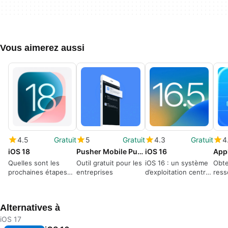
Vous aimerez aussi
4.5
Gratuit
5
Gratuit
4.3
Gratuit
4
iOS 18
Pusher Mobile Push Notifications API
iOS 16
App
Quelles sont les
Outil gratuit pour les
iOS 16 : un système
Obte
prochaines étapes
entreprises
d’exploitation centré
ress
pour iOS
sur l’ergonomie
outi
avec
appl
Alternatives à
iOS 17