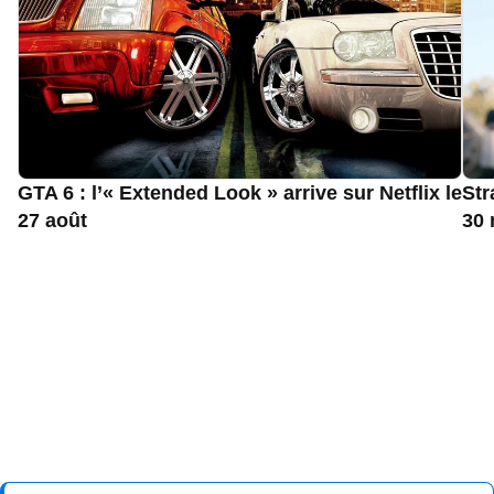
GTA 6 : l’« Extended Look » arrive sur Netflix le
Str
27 août
30 