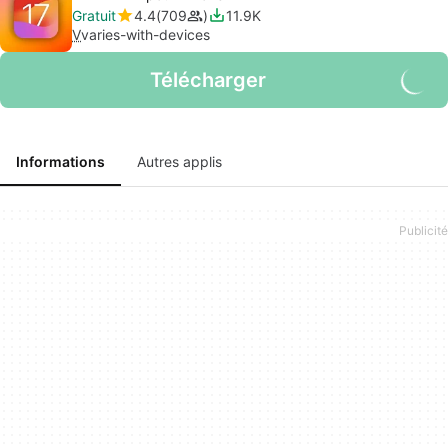
Gratuit
4.4
709
11.9K
V
varies-with-devices
Télécharger
Informations
Autres applis