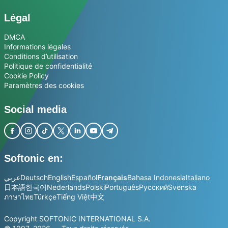
Légal
DMCA
Informations légales
Conditions d’utilisation
Politique de confidentialité
Cookie Policy
Paramètres des cookies
Social media
Softonic en:
عربي
Deutsch
English
Español
Français
Bahasa Indonesia
Italiano
日本語
한국어
Nederlands
Polski
Português
Русский
Svenska
ภาษาไทย
Türkçe
Tiếng Việt
中文
Copyright SOFTONIC INTERNATIONAL S.A.